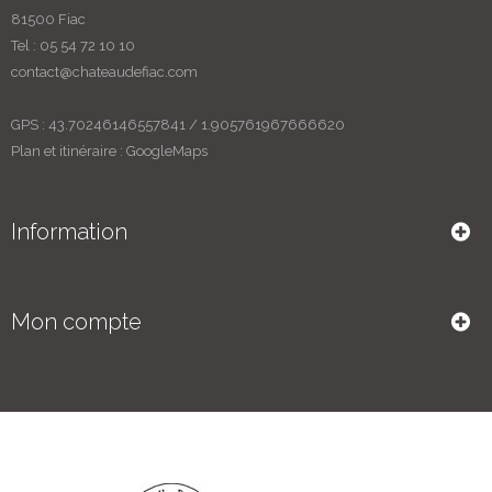
81500 Fiac
Tel : 05 54 72 10 10
contact@chateaudefiac.com
GPS : 43.70246146557841 / 1.905761967666620
Plan et itinéraire :
GoogleMaps
Information
Mon compte