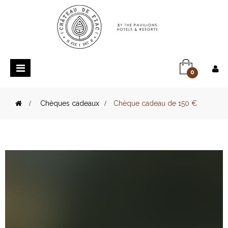
Basculer
0
la
navigation
>
Chèques cadeaux
>
Chèque cadeau de 150 €